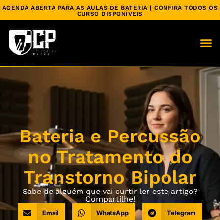
AGENDA ABERTA PARA AS AULAS DE BATERIA | CONFIRA TODOS OS
CURSO DISPONÍVEIS
Bateria e Percussão
no Tratamento do
Transtorno Bipolar
Sabe de alguém que vai curtir ler este artigo?
Compartilhe!
Email
WhatsApp
Telegram