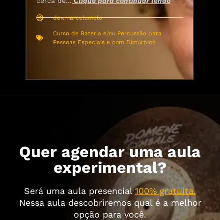
cerca de...
Clique para continuar lendo
co
pa
dev.marcelomelo
Curso de Bateria e/ou Percussão para
Pessoas Especiais e com Distúrbios
Quer agendar uma aula
experimental?
Será uma aula presencial
100% gratuita.
Nessa aula descobriremos qual é a melhor
opção para você.