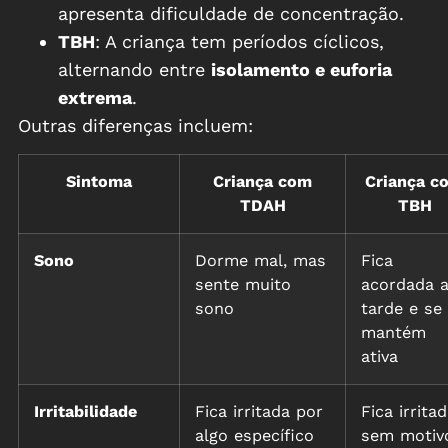
apresenta dificuldade de concentração.
TBH
: A criança tem períodos cíclicos,
alternando entre
isolamento e euforia
extrema
.
Outras diferenças incluem:
Sintoma
Criança com
Criança c
TDAH
TBH
Sono
Dorme mal, mas
Fica
sente muito
acordada a
sono
tarde e se
mantém
ativa
Irritabilidade
Fica irritada por
Fica irrita
algo específico
sem motiv