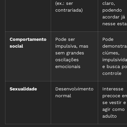
(ex.: ser
claro,
contrariada)
podendo
acordar já
nesse est
Comportamento
Pode ser
Pode
social
impulsiva, mas
demonstra
sem grandes
ciúmes,
oscilações
impulsivid
emocionais
e busca po
controle
Sexualidade
Desenvolvimento
Interesse
normal
precoce e
se vestir e
agir como
adulto