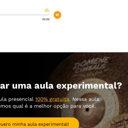
save_alt
volume_up
00:00
ar uma aula experimental?
ula presencial
100% gratuita.
Nessa aula
emos qual é a melhor opção para você.
uero minha aula experimental!