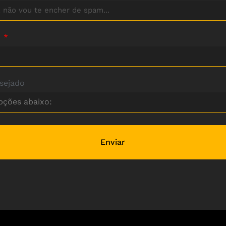
:
sejado
Enviar