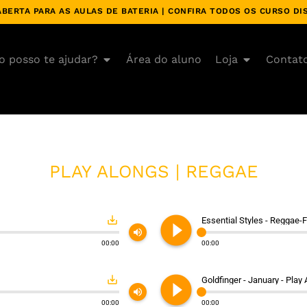
BERTA PARA AS AULAS DE BATERIA | CONFIRA TODOS OS CURSO DI
 posso te ajudar?
Área do aluno
Loja
Contat
PLAY ALONGS | REGGAE
play_circle_filled
save_alt
Essential Styles - Reggae-F
volume_up
00:00
00:00
play_circle_filled
save_alt
Goldfinger - January - Play
volume_up
00:00
00:00