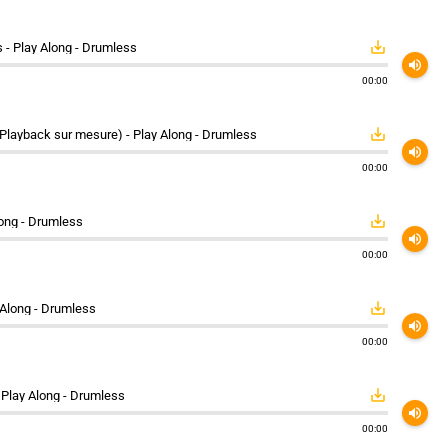
save_alt
s - Play Along - Drumless
volume_up
00:00
save_alt
Playback sur mesure) - Play Along - Drumless
volume_up
00:00
save_alt
long - Drumless
volume_up
00:00
save_alt
 Along - Drumless
volume_up
00:00
save_alt
 Play Along - Drumless
volume_up
00:00