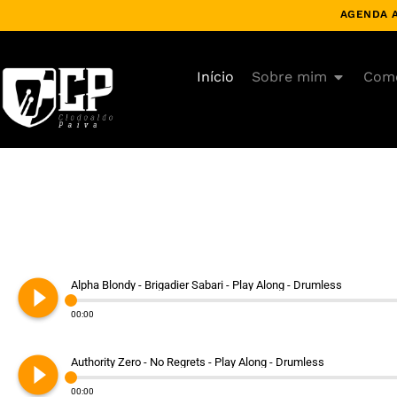
AGENDA A
Início
Sobre mim
Como
play_circle_filled
Alpha Blondy - Brigadier Sabari - Play Along - Drumless
00:00
play_circle_filled
Authority Zero - No Regrets - Play Along - Drumless
00:00